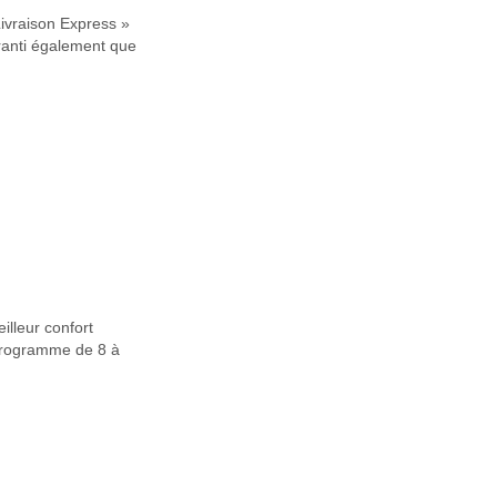
Livraison Express »
ranti également que
illeur confort
 programme de 8 à