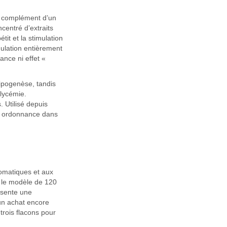
n complément d’un
centré d’extraits
tit et la stimulation
ulation entièrement
ance ni effet «
 lipogenèse, tandis
glycémie.
. Utilisé depuis
ns ordonnance dans
tomatiques et aux
e le modèle de 120
ésente une
un achat encore
trois flacons pour