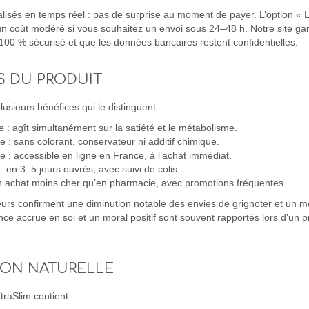
ualisés en temps réel : pas de surprise au moment de payer. L’option « 
un coût modéré si vous souhaitez un envoi sous 24–48 h. Notre site ga
100 % sécurisé et que les données bancaires restent confidentielles.
S DU PRODUIT
usieurs bénéfices qui le distinguent :
ue : agît simultanément sur la satiété et le métabolisme.
e : sans colorant, conservateur ni additif chimique.
: accessible en ligne en France, à l’achat immédiat.
: en 3–5 jours ouvrés, avec suivi de colis.
un achat moins cher qu’en pharmacie, avec promotions fréquentes.
teurs confirment une diminution notable des envies de grignoter et un me
ance accrue en soi et un moral positif sont souvent rapportés lors d’un
ON NATURELLE
raSlim contient :