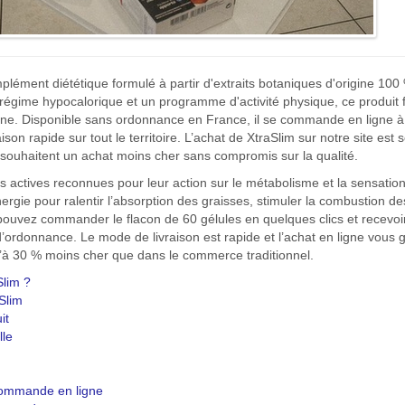
plément diététique formulé à partir d'extraits botaniques d'origine 100
gime hypocalorique et un programme d'activité physique, ce produit fac
ine. Disponible sans ordonnance en France, il se commande en ligne à un
ison rapide sur tout le territoire. L’achat de XtraSlim sur notre site est s
 souhaitent un achat moins cher sans compromis sur la qualité.
actives reconnues pour leur action sur le métabolisme et la sensation
ergie pour ralentir l’absorption des graisses, stimuler la combustion des
 pouvez commander le flacon de 60 gélules en quelques clics et recevoir
’ordonnance. Le mode de livraison est rapide et l’achat en ligne vous ga
u’à 30 % moins cher que dans le commerce traditionnel.
Slim ?
Slim
it
lle
ommande en ligne