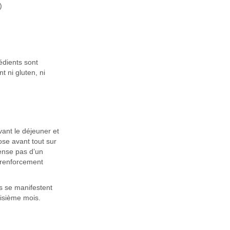
)
édients sont
t ni gluten, ni
vant le déjeuner et
ose avant tout sur
pense pas d’un
u renforcement
ts se manifestent
oisième mois.