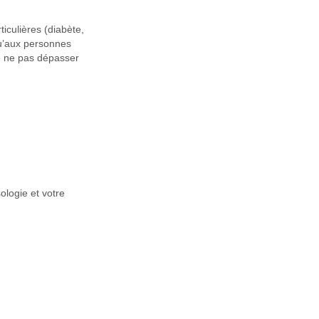
iculières (diabète,
qu’aux personnes
 de ne pas dépasser
ologie et votre