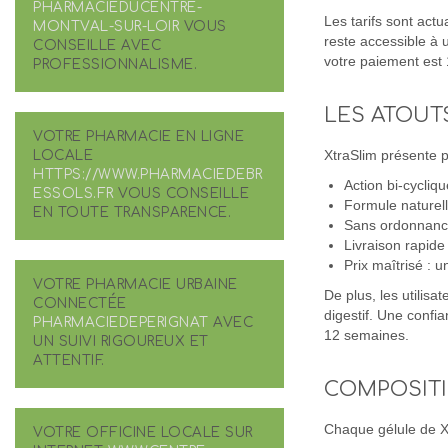
PHARMACIEDUCENTRE-
Les tarifs sont act
MONTVAL-SUR-LOIR
VOUS
reste accessible à 
CONSEILLE AVEC
votre paiement est 
PROFESSIONNALISME.
LES ATOUT
VOTRE PHARMACIE EN LIGNE
LOCALE
XtraSlim présente pl
HTTPS://WWW.PHARMACIEDEBR
Action bi-cycliq
ESSOLS.FR
VOUS CONSEILLE
Formule naturell
EN TOUTE TRANSPARENCE.
Sans ordonnance 
Livraison rapide 
Prix maîtrisé : 
VOTRE PHARMACIE URBAINE
De plus, les utilisa
CONNECTÉE
digestif. Une confi
PHARMACIEDEPERIGNAT
AVEC
12 semaines.
UN SUIVI RIGOUREUX ET
ATTENTIF.
COMPOSITI
Chaque gélule de Xt
VOTRE OFFICINE LOCALE SUR