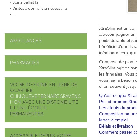
• Soins palliatifs
• Visites à domicile si nécessaire
• ...
XtraSlim est un com
à accompagner un ré
poids durable et sa
AMBULANCES
bénéficie d'une livra
idéal pour ceux qui
Composé de plantes 
PHARMACIES
XtraSlim agit en syn
les fringales. Vous
vous, sans besoin d
VOTRE OFFICINE EN LIGNE DE
cher, souvent jusq
QUARTIER
Qu'est-ce que Xtra
CLINIQUEVETERINAIREGRAVENC
Prix et promos Xtra
HON
AVEC UNE DISPONIBILITÉ
Les atouts du produ
ET UNE ÉCOUTE
PERMANENTES.
Composition nature
Mode d'emploi
Délais et livraison
Comment passer c
ACCESSIBLE DEPUIS VOTRE