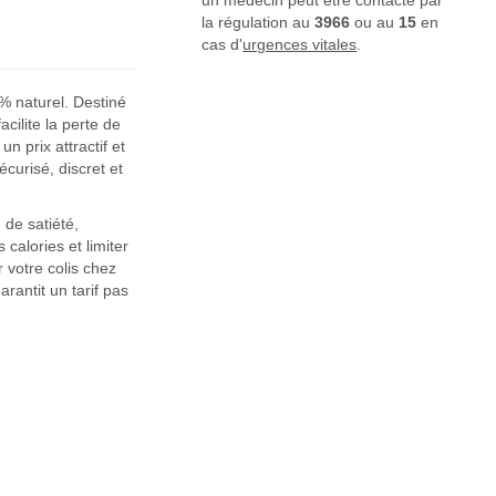
un médecin peut être contacté par
la régulation au
3966
ou au
15
en
cas d'
urgences vitales
.
 % naturel. Destiné
ilite la perte de
 prix attractif et
écurisé, discret et
 de satiété,
 calories et limiter
 votre colis chez
rantit un tarif pas