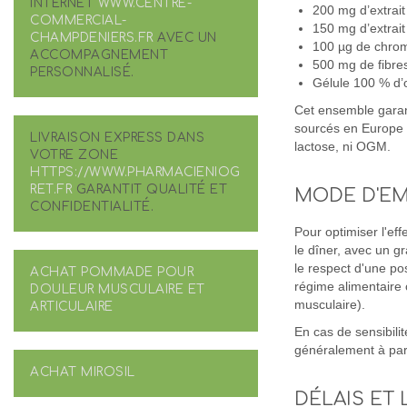
INTERNET
WWW.CENTRE-
200 mg d’extrait
COMMERCIAL-
150 mg d’extrai
CHAMPDENIERS.FR
AVEC UN
100 µg de chrom
ACCOMPAGNEMENT
500 mg de fibre
PERSONNALISÉ.
Gélule 100 % d’o
Cet ensemble garant
sourcés en Europe e
LIVRAISON EXPRESS DANS
lactose, ni OGM.
VOTRE ZONE
HTTPS://WWW.PHARMACIENIOG
RET.FR
GARANTIT QUALITÉ ET
MODE D'EM
CONFIDENTIALITÉ.
Pour optimiser l'ef
le dîner, avec un g
le respect d'une po
ACHAT POMMADE POUR
régime alimentaire 
DOULEUR MUSCULAIRE ET
musculaire).
ARTICULAIRE
En cas de sensibilit
généralement à part
ACHAT MIROSIL
DÉLAIS ET 