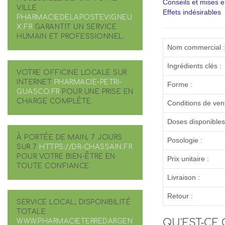
Conseils et mises 
VILLE
Effets indésirables
PHARMACIEDELAPOSTEVIGNEU
X.FR
GARANTIT UN SERVICE
HUMAIN ET PROFESSIONNEL.
Nom commercial :
Ingrédients clés :
VOTRE OFFICINE LOCALE SUR
INTERNET
PHARMACIE-PETRI-
Forme :
GUASCO.FR
POUR UNE PRISE EN
CHARGE COMPLÈTE.
Conditions de vent
Doses disponibles
À PORTÉE DE MAIN, 7 JOURS
Posologie :
SUR 7
HTTPS://DR-CHASSAIN.FR
POUR VOTRE BIEN-ÊTRE EN
Prix unitaire :
TOUTE CONFIANCE.
Livraison :
Retour :
SERVICE LOCAL, DISPONIBILITÉ
TOTALE
QU'EST-CE 
WWW.PHARMACIETERREDARGEN