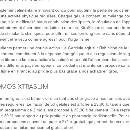
mplément alimentaire innovant conçu pour soutenir la perte de poids e
une activité physique régulière. Chaque gélule contient un mélange con
pour leur efficacité sur la combustion des lipides, la régulation de l’appé
ntrairement à certains produits du marché, XtraSlim mise sur une form
de stimulants chimiques, pour offrir un soutien long terme sans dépend
uvant être vécu comme agressif pour l’organisme.
édients permet une double action : le Garcinia agit sur l’inhibition de la
le chrome contribuent à la dépense énergétique et à la régulation de la 
es fibres de konjac améliore la satiété et ralentit l’absorption des sucres
ans différents pays européens, ce produit est maintenant proposé sa
ligne en France, au prix le plus bas grâce à nos achats en gros.
ROMOS XTRASLIM
en ligne, c’est bénéficier d’un tarif pas cher grâce à nos remises au
les régulières. Le flacon de 60 gélules est affiché à 19,90 €, tandis qu
r un programme de 2 mois, est proposé à 39,90 € seulement. Cela repr
 20 % par rapport au prix pratiqué en pharmacie traditionnelle. Pour 
us proposons souvent un pack « 2+1 » gratuit, qui permet de recevoir 
obtenir un bilan nutritionnel gratuit offert.