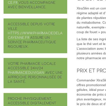
CE.FR
VOUS ACCOMPAGNE
AVEC BIENVEILLANCE.
XtraSlim est un co
régime adapté et d’
de plantes réputées 
du métabolisme. Co
ACCESSIBLE DEPUIS VOTRE
naturelle, exempte 
VILLE
coup de fouet » po
HTTPS://WWW.PHARMACIEDELA
CAYENNE.FR
ASSURE UN
La liste de ses ingr
SERVICE PHARMACEUTIQUE
que le thé vert et 
RIGOUREUX.
L’association avec l
plusieurs années d
notre pharmacie en 
VOTRE PHARMACIE LOCALE
ACCESSIBLE 24H/24
PRIX ET P
PHARMACIEDUVIGAN
AVEC UNE
APPROCHE PERSONNALISÉE DE
Commander XtraSlim 
LA SANTÉ.
offres promotionnel
gélules, idéal pou
économie de près de
PROCHE PHYSIQUEMENT,
plus avantageux, no
ACCESSIBLE DIGITALEMENT
le prix de deux et d’