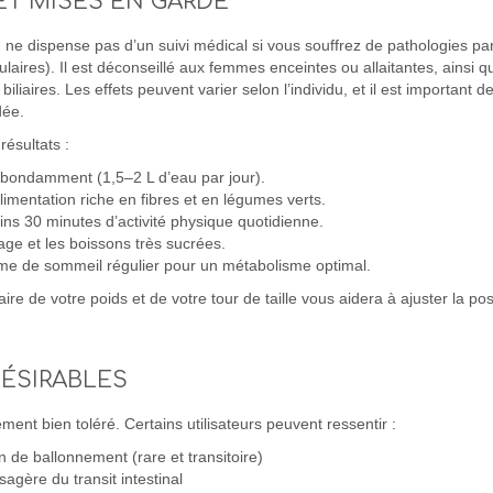
ET MISES EN GARDE
m ne dispense pas d’un suivi médical si vous souffrez de pathologies part
ulaires). Il est déconseillé aux femmes enceintes ou allaitantes, ainsi 
 biliaires. Les effets peuvent varier selon l’individu, et il est important
ée.
résultats :
bondamment (1,5–2 L d’eau par jour).
alimentation riche en fibres et en légumes verts.
ns 30 minutes d’activité physique quotidienne.
tage et les boissons très sucrées.
me de sommeil régulier pour un métabolisme optimal.
e de votre poids et de votre tour de taille vous aidera à ajuster la pos
DÉSIRABLES
ment bien toléré. Certains utilisateurs peuvent ressentir :
 de ballonnement (rare et transitoire)
sagère du transit intestinal