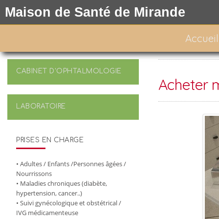
Maison de Santé de Mirande
Accueil
CABINET D'OPHTALMOLOGIE
Acheter m
LABORATOIRE
PRISES EN CHARGE
• Adultes / Enfants /Personnes âgées /
Nourrissons
• Maladies chroniques (diabète,
hypertension, cancer..)
• Suivi gynécologique et obstétrical /
IVG médicamenteuse