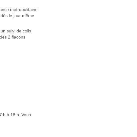
ance métropolitaine
é dès le jour même
un suivi de colis
 dès 2 flacons
7 h à 18 h. Vous