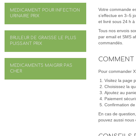
Votre commande est
MEDICAMENT POUR INFECTION
s’effectue en 3–5 j
URINAIRE PRIX
et livré sous 24 h 
Tous nos envois son
par email et SMS afi
BRULEUR DE GRAISSE LE PLUS
commandés.
PUISSANT PRIX
COMMENT 
MEDICAMENTS MAIGRIR PAS
CHER
Pour commander Xtr
Visitez la page p
Choisissez la qu
Ajoutez au panie
Paiement sécuri
Confirmation de
En cas de question,
pouvez aussi nous é