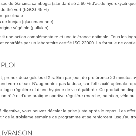
 sec de Garcinia cambogia (standardisé à 60 % d’acide hydroxycitrique
t de thé vert (EGCG 45 %)
e picolinate
s de konjac (glucomannane)
rigine végétale (pullulan)
it une action complémentaire et une tolérance optimale. Tous les ingr
t contrôlés par un laboratoire certifié ISO 22000. La formule ne contien
PLOI
fet, prenez deux gélules d'XtraSlim par jour, de préférence 30 minutes a
rand verre d’eau. N'augmentez pas la dose, car l’efficacité optimale rep
sologie régulière et d’une hygiène de vie équilibrée. Ce produit ne dis
contrôlé ni d’une pratique sportive régulière (marche, natation, vélo o
é digestive, vous pouvez décaler la prise juste après le repas. Les effe
ir de la troisième semaine de programme et se renforcent jusqu’au tr
LIVRAISON