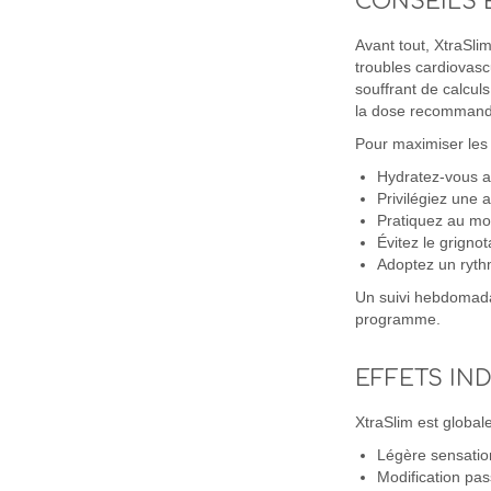
CONSEILS 
Avant tout, XtraSli
troubles cardiovasc
souffrant de calculs
la dose recommand
Pour maximiser les 
Hydratez-vous a
Privilégiez une 
Pratiquez au moi
Évitez le grigno
Adoptez un ryth
Un suivi hebdomadair
programme.
EFFETS IN
XtraSlim est globale
Légère sensation
Modification pas