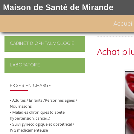
Maison de Santé de Mirande
Accueil
CABINET D'OPHTALMOLOGIE
Achat pil
LABORATOIRE
PRISES EN CHARGE
• Adultes / Enfants /Personnes âgées /
Nourrissons
• Maladies chroniques (diabète,
hypertension, cancer..)
• Suivi gynécologique et obstétrical /
IVG médicamenteuse