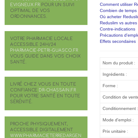
Comment utiliser R
EVIGNEUX.FR
POUR UN SUIVI
OPTIMAL DE VOS
Combien de temps po
ORDONNANCES.
Où acheter Redusl
Reduslim vs autre
Contre-indications
Précautions d'empl
VOTRE PHARMACIE LOCALE
Effets secondaires
ACCESSIBLE 24H/24
PHARMACIE-PETRI-GUASCO.FR
VOUS GUIDE DANS VOS CHOIX
SANTÉ.
Nom du produit :
Ingrédients :
LIVRÉ CHEZ VOUS EN TOUTE
Forme :
CONFIANCE
DR-CHASSAIN.FR
POUR VOTRE SANTÉ EN TOUTE
Condition de vente
SÉRÉNITÉ.
Conditionnement 
Mode d'emploi :
PROCHE PHYSIQUEMENT,
ACCESSIBLE DIGITALEMENT
Prix unitaire :
WWW.PHARMACIETERREDARGEN