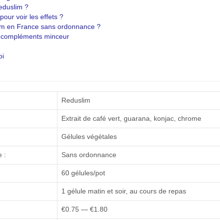
eduslim ?
ur voir les effets ?
im en France sans ordonnance ?
s compléments minceur
oi
Reduslim
Extrait de café vert, guarana, konjac, chrome
Gélules végétales
 :
Sans ordonnance
:
60 gélules/pot
1 gélule matin et soir, au cours de repas
€0.75 — €1.80