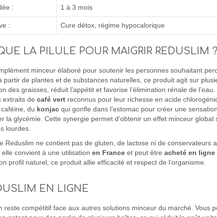
ée :
1 à 3 mois
ve :
Cure détox, régime hypocalorique
QUE LA PILULE POUR MAIGRIR REDUSLIM 
mplément minceur élaboré pour soutenir les personnes souhaitant per
partir de plantes et de substances naturelles, ce produit agit sur plusie
n des graisses, réduit l’appétit et favorise l’élimination rénale de l’ea
s extraits de
café vert
reconnus pour leur richesse en acide chlorogén
 caféine, du
konjac
qui gonfle dans l’estomac pour créer une sensation 
r la glycémie. Cette synergie permet d’obtenir un effet minceur global 
s lourdes.
 Reduslim ne contient pas de gluten, de lactose ni de conservateurs art
elle convient à une utilisation
en France
et peut être
acheté
en ligne
 profil naturel, ce produit allie efficacité et respect de l’organisme.
DUSLIM EN LIGNE
 reste compétitif face aux autres solutions minceur du marché. Vous p