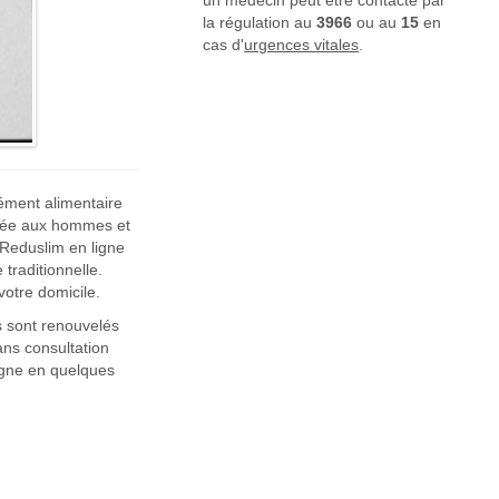
un médecin peut être contacté par
la régulation au
3966
ou au
15
en
cas d'
urgences vitales
.
lément alimentaire
aptée aux hommes et
Reduslim en ligne
traditionnelle.
otre domicile.
 sont renouvelés
ans consultation
igne en quelques