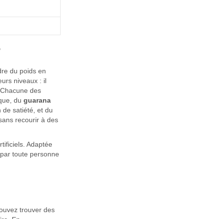
?
dre du poids en
urs niveaux : il
u. Chacune des
ique, du
guarana
de satiété, et du
sans recourir à des
ificiels. Adaptée
par toute personne
ouvez trouver des