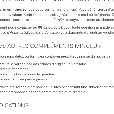
slim
en ligne
, rendez-vous sur notre site officiel. Vous bénéficierez d’
d’une
livraison rapide
et de conseils gratuits par e-mail ou téléphone. 
nnance : passez votre commande 24h/24 et payez par carte ou virement
ment nous contacter au
06 62 66 50 31
pour toute question avant de
c
lace d'Astarac, 32300 Mirande
traite votre demande du lundi au vendre
VS AUTRES COMPLÉMENTS MINCEUR
boissons détox ou formules controversées, Reduslim se distingue par :
aturelle validée par des études d'origine universitaire
 simple et nomade
ble et modulable selon la quantité
xcipients chimiques agressifs
tains breuvages à préparer ou pilules nécessitant une surveillance médi
sans ordonnance et sans contrainte majeure d’emploi.
DICATIONS