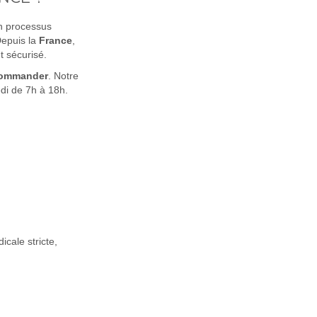
un processus
Depuis la
France
,
 sécurisé.
ommander
. Notre
di de 7h à 18h.
cale stricte,