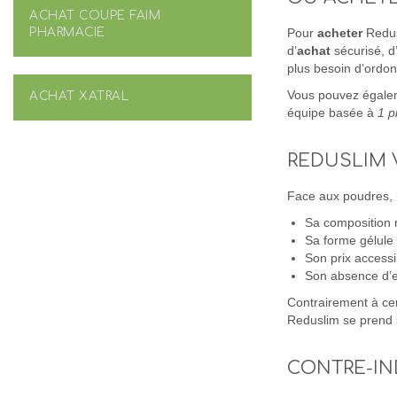
ACHAT COUPE FAIM
PHARMACIE
Pour
acheter
Redu
d’
achat
sécurisé, 
plus besoin d’ordo
Vous pouvez égale
ACHAT XATRAL
équipe basée à
1 p
REDUSLIM 
Face aux poudres, 
Sa composition n
Sa forme gélule
Son prix accessi
Son absence d’e
Contrairement à cer
Reduslim se prend 
CONTRE-IN