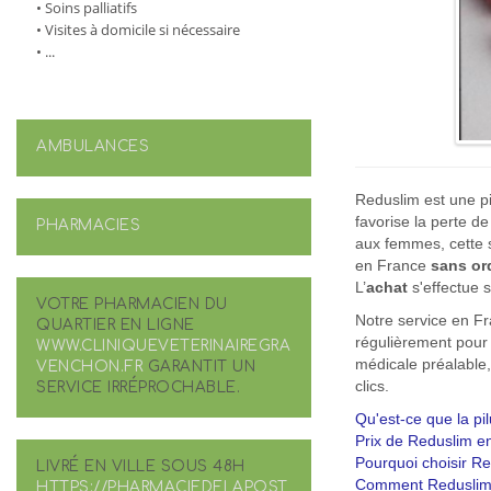
• Soins palliatifs
• Visites à domicile si nécessaire
• ...
AMBULANCES
Reduslim est une pi
favorise la perte d
PHARMACIES
aux femmes, cette 
en France
sans o
L’
achat
s'effectue 
VOTRE PHARMACIEN DU
Notre service en F
QUARTIER EN LIGNE
régulièrement pour 
WWW.CLINIQUEVETERINAIREGRA
médicale préalable,
VENCHON.FR
GARANTIT UN
clics.
SERVICE IRRÉPROCHABLE.
Qu'est-ce que la pi
Prix de Reduslim en
Pourquoi choisir R
LIVRÉ EN VILLE SOUS 48H
Comment Reduslim a
HTTPS://PHARMACIEDELAPOST