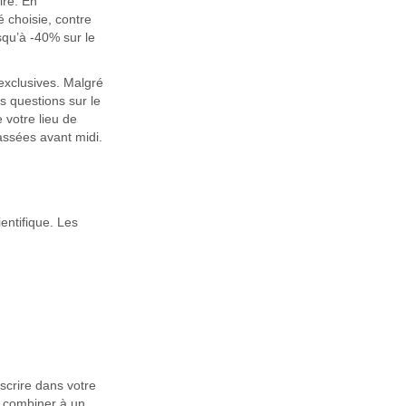
ire. En
é choisie, contre
squ’à -40% sur le
 exclusives. Malgré
os questions sur le
 votre lieu de
ssées avant midi.
entifique. Les
scrire dans votre
e combiner à un