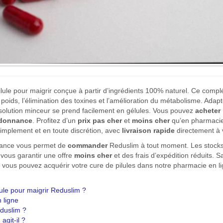
lule pour maigrir conçue à partir d’ingrédients 100% naturel. Ce comp
e poids, l’élimination des toxines et l’amélioration du métabolisme. Ad
solution minceur se prend facilement en gélules. Vous pouvez
acheter
rdonnance
. Profitez d’un
prix
pas cher
et
moins cher
qu’en pharmacie 
simplement et en toute discrétion, avec
livraison rapide
directement à v
rance vous permet de
commander
Reduslim à tout moment. Les stocks
vous garantir une offre
moins cher
et des frais d’expédition réduits. S
 vous pouvez acquérir votre cure de pilules dans notre pharmacie en l
lule pour maigrir Reduslim ?
 ligne
eduslim ?
git-il ?