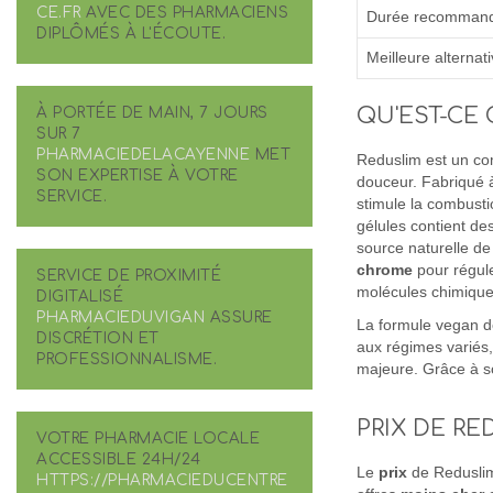
CE.FR
AVEC DES PHARMACIENS
Durée recommand
DIPLÔMÉS À L'ÉCOUTE.
Meilleure alternati
QU'EST-CE 
À PORTÉE DE MAIN, 7 JOURS
SUR 7
PHARMACIEDELACAYENNE
MET
Reduslim est un co
SON EXPERTISE À VOTRE
douceur. Fabriqué à 
SERVICE.
stimule la combustio
gélules contient de
source naturelle de
chrome
pour régule
SERVICE DE PROXIMITÉ
molécules chimique
DIGITALISÉ
PHARMACIEDUVIGAN
ASSURE
La formule vegan de
DISCRÉTION ET
aux régimes variés, 
PROFESSIONNALISME.
majeure. Grâce à son
PRIX DE RE
VOTRE PHARMACIE LOCALE
ACCESSIBLE 24H/24
Le
prix
de Reduslim
HTTPS://PHARMACIEDUCENTRE