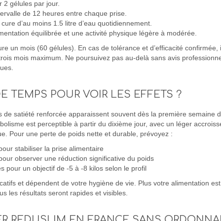
2 gélules par jour.
ervalle de 12 heures entre chaque prise.
cure d’au moins 1.5 litre d’eau quotidiennement.
mentation équilibrée et une activité physique légère à modérée.
e un mois (60 gélules). En cas de tolérance et d’efficacité confirmée, i
 trois mois maximum. Ne poursuivez pas au-delà sans avis professionne
ques.
E TEMPS POUR VOIR LES EFFETS ?
 de satiété renforcée apparaissent souvent dès la première semaine de
bolisme est perceptible à partir du dixième jour, avec un léger accrois
. Pour une perte de poids nette et durable, prévoyez :
our stabiliser la prise alimentaire
our observer une réduction significative du poids
pour un objectif de -5 à -8 kilos selon le profil
catifs et dépendent de votre hygiène de vie. Plus votre alimentation est
lus les résultats seront rapides et visibles.
R REDUSLIM EN FRANCE SANS ORDONNA