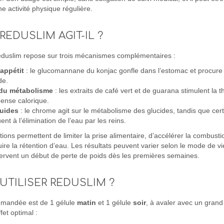
e activité physique régulière.
EDUSLIM AGIT-IL ?
uslim repose sur trois mécanismes complémentaires :
appétit
: le glucomannane du konjac gonfle dans l’estomac et procure
de.
du métabolisme
: les extraits de café vert et de guarana stimulent la
pense calorique.
luides
: le chrome agit sur le métabolisme des glucides, tandis que certa
ent à l’élimination de l’eau par les reins.
tions permettent de limiter la prise alimentaire, d’accélérer la combust
uire la rétention d’eau. Les résultats peuvent varier selon le mode de vi
servent un début de perte de poids dès les premières semaines.
TILISER REDUSLIM ?
mmandée est de 1 gélule
matin
et 1 gélule
soir
, à avaler avec un grand
fet optimal :