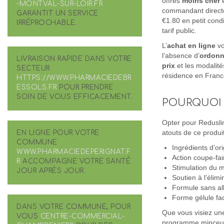
offres
moins cher
e
-MONTVAL-SUR-LOIR.FR
commandant directem
GARANTIT UN SERVICE
€1.80 en petit cond
IRRÉPROCHABLE.
tarif public.
L’
achat
en ligne
vo
l’absence d’
ordon
LIVRAISON RAPIDE DANS VOTRE
prix
et les modalité
SECTEUR
résidence en Franc
HTTPS://WWW.PHARMACIEDEBR
ESSOLS.FR
POUR PRENDRE
SOIN DE VOUS EFFICACEMENT.
POURQUOI 
Opter pour Reduslim,
EN LIGNE POUR VOTRE
atouts de ce produit
COMMUNE
Ingrédients d’ori
WWW.PHARMACIEDEPERIGNAT.F
Action coupe-fa
R
ACCOMPAGNE VOTRE SANTÉ
Stimulation du m
JOUR APRÈS JOUR.
Soutien à l’élim
Formule sans al
Forme gélule fac
DANS VOTRE COMMUNE, POUR
Que vous visiez une
VOUS
CENTRE-COMMERCIAL-
programme minceur. 