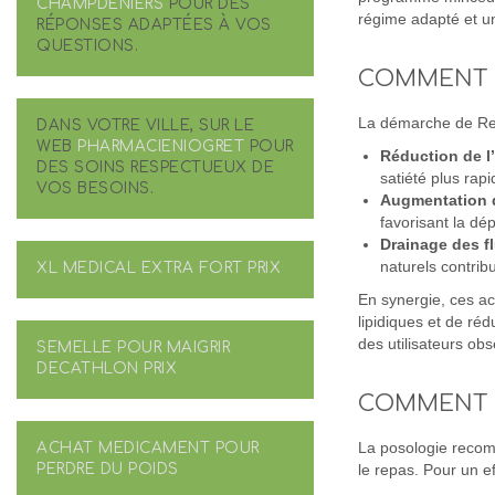
CHAMPDENIERS
POUR DES
régime adapté et un
RÉPONSES ADAPTÉES À VOS
QUESTIONS.
COMMENT R
La démarche de Red
DANS VOTRE VILLE, SUR LE
WEB
PHARMACIENIOGRET
POUR
Réduction de l’
DES SOINS RESPECTUEUX DE
satiété plus rapi
VOS BESOINS.
Augmentation 
favorisant la dé
Drainage des f
naturels contribu
XL MEDICAL EXTRA FORT PRIX
En synergie, ces ac
lipidiques et de réd
des utilisateurs ob
SEMELLE POUR MAIGRIR
DECATHLON PRIX
COMMENT U
ACHAT MEDICAMENT POUR
La posologie reco
PERDRE DU POIDS
le repas. Pour un ef