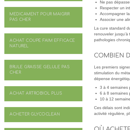
Ne pas dépasser 
Respecter un int
Accompagner la 
MEDICAMENT POUR MAIGRIR
PAS CHER
Associer une ali
La cure standard dur
renouveler jusqu’à
pathologies chroni
ACHAT COUPE FAIM EFFICACE
NATUREL
COMBIEN D
BRULE GRAISSE GELULE PAS
Les premiers signes
CHER
stimulation du méta
dépense énergétique
3 à 4 semaines p
ACHAT ARTROBIOL PLUS
6 à 8 semaines p
10 à 12 semaines 
Ces délais sont indi
activité régulière, p
ACHETER GLYCOCLEAN
OÙ ACHETE