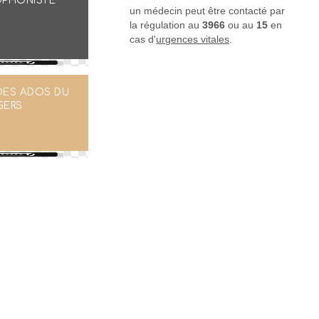
PHONISTE
un médecin peut être contacté par
la régulation au
3966
ou au
15
en
cas d'
urgences vitales
.
DES ADOS DU
GERS