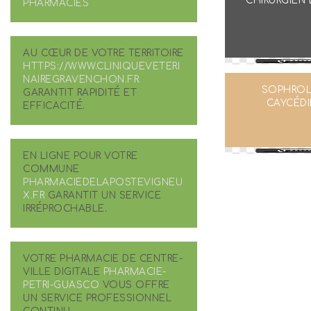
CHIRURGIEN 
PHARMACIES
AU CŒUR DE VOTRE TERRITOIRE
HTTPS://WWW.CLINIQUEVETERI
NAIREGRAVENCHON.FR
SOPHRO
GARANTIT RAPIDITÉ ET
CAYCÉD
EFFICACITÉ.
EN LIGNE POUR VOTRE
COMMUNE
PHARMACIEDELAPOSTEVIGNEU
X.FR
GARANTIT UN SERVICE
IRRÉPROCHABLE.
VOTRE PHARMACIE DE CENTRE-
VILLE DIGITALE
PHARMACIE-
PETRI-GUASCO
VOUS OFFRE
UN SERVICE PROFESSIONNEL