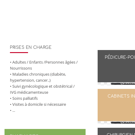
Maison de Santé de Mirande
Pôl
e
de santé de proximité regroupant toutes les compétences
PRISES EN CHARGE
essentielles
PÉDICURE-P
• Adultes / Enfants /Personnes âgées /
Nourrissons
• Maladies chroniques (diabète,
hypertension, cancer..)
• Suivi gynécologique et obstétrical /
IVG médicamenteuse
CABINETS IN
• Soins palliatifs
• Visites à domicile si nécessaire
• ...