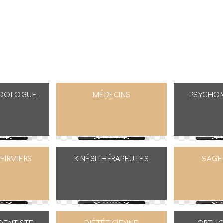
ODOLOGUE
MÉDECINS
PSYCHOM
FIRMIERS
KINÉSITHÉRAPEUTES
SAGE