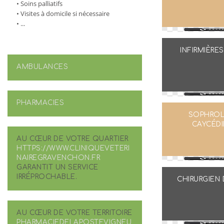
• Soins palliatifs
• Visites à domicile si nécessaire
• ...
INFIRMIÈRE
AMBULANCES
PHARMACIES
SOPHRO
CAYCÉD
AU CŒUR DE VOTRE QUARTIER
HTTPS://WWW.CLINIQUEVETERI
NAIREGRAVENCHON.FR
GARANTIT UN SERVICE
IRRÉPROCHABLE.
CHIRURGIEN 
AU CŒUR DE VOTRE TERRITOIRE
PHARMACIEDELAPOSTEVIGNEU