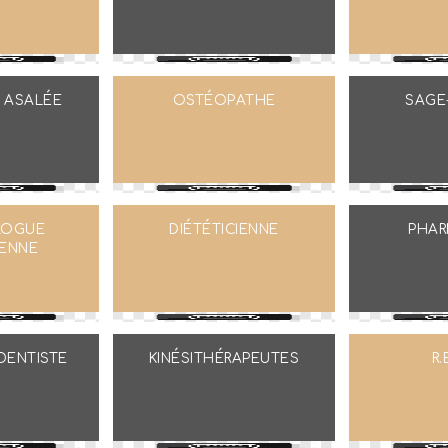
S ASALÉE
OSTÉOPATHE
SAGE
LOGUE
DIÉTÉTICIENNE
PHAR
IENNE
DENTISTE
KINÉSITHÉRAPEUTES
R.