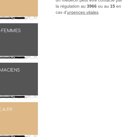
un médecin peut être contacté par
la régulation au
3966
ou au
15
en
cas d'
urgences vitales
.
-FEMMES
MACIENS
E.A.P.P.