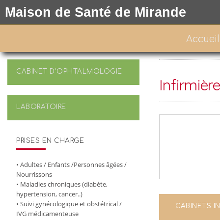
Maison de Santé de Mirande
Accueil
CABINET D'OPHTALMOLOGIE
Infirmièr
LABORATOIRE
PRISES EN CHARGE
• Adultes / Enfants /Personnes âgées /
Nourrissons
• Maladies chroniques (diabète,
hypertension, cancer..)
• Suivi gynécologique et obstétrical /
CABINETS IN
IVG médicamenteuse