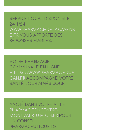
SERVICE LOCAL DISPONIBLE
24H/24
WWW.PHARMACIEDELACAYENN
E.FR
VOUS APPORTE DES
RÉPONSES FIABLES.
VOTRE PHARMACIE
COMMUNALE EN LIGNE
HTTPS://WWW.PHARMACIEDUVI
GAN.FR
ACCOMPAGNE VOTRE
SANTÉ JOUR APRÈS JOUR.
ANCRÉ DANS VOTRE VILLE
PHARMACIEDUCENTRE-
MONTVAL-SUR-LOIR.FR
POUR
UN CONSEIL
PHARMACEUTIQUE DE