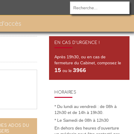
 d'accès
EN CAS D'URGENCE !
Après 19h30, ou en cas de
fermeture du Cabinet, composez le
15
3966
ou le
HORAIRES
* Du lundi au vendredi : de 08h à
12h30 et de 14h à 19h30.
* Le Samedi de 08h à 12h30
DES ADOS DU
En dehors des heures d'ouverture
GERS