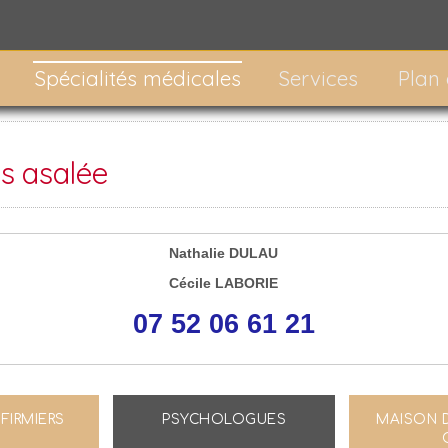
Spécialités médicales
Services
Plan
es asalée
Nathalie DULAU
Cécile LABORIE
07 52 06 61 21
FIRMIERS
PSYCHOLOGUES
MAISON 