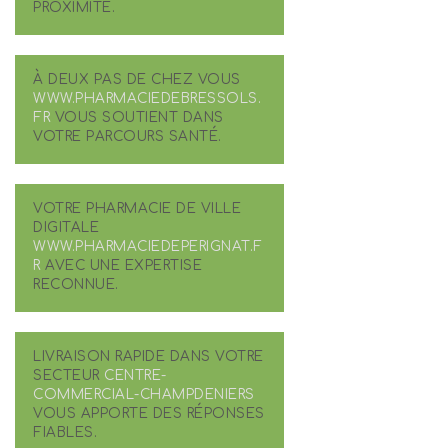
PROXIMITÉ.
À DEUX PAS DE CHEZ VOUS
WWW.PHARMACIEDEBRESSOLS.
FR
VOUS SOUTIENT DANS
VOTRE PARCOURS SANTÉ.
VOTRE PHARMACIE DE VILLE
DIGITALE
WWW.PHARMACIEDEPERIGNAT.F
R
AVEC UNE EXPERTISE
RECONNUE.
LIVRAISON RAPIDE DANS VOTRE
SECTEUR
CENTRE-
COMMERCIAL-CHAMPDENIERS
VOUS APPORTE DES RÉPONSES
FIABLES.