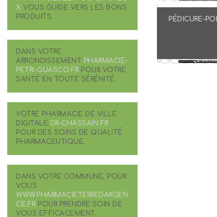
X
VOUS GUIDE VERS LES BONS
PRODUITS.
PÉDICURE-P
DANS VOTRE
ARRONDISSEMENT
PHARMACIE-
PETRI-GUASCO.FR
POUR VOTRE
SANTÉ EN TOUTE SÉRÉNITÉ.
VOTRE PHARMACIE DE VILLE
DIGITALE
DR-CHASSAIN.FR
POUR DES SOINS DE QUALITÉ
PHARMACEUTIQUE.
DANS VOTRE COMMUNE, POUR
VOUS
WWW.PHARMACIETERREDARGEN
CE.FR
POUR PRENDRE SOIN DE
VOUS EFFICACEMENT.