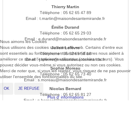
Thierry Martin
Téléphone : 05 62 65 47 89
Email : t.martin@maisondesantemirande.fr
Émilie Durand
Téléphone : 05 62 65 29 03
Email : e.durand@maisondesantemirande.fr
Nous aimons les Cookies
Nous utilisons des cookies sur notre site web. Certains d’entre eux
Julien Lefèvre
sont essentiels au fonctionnement du site et d’autres nous aident à
Téléphone : 05 62 65 58 16
améliorer ce site et l’expérience utilisateur (cookies traceurs). Vous
Email : j.lefevre@maisondesantemirande.fr
pouvez décider vous-même si vous autorisez ou non ces cookies.
Sophie Moreau
Merci de noter que, si vous les rejetez, vous risquez de ne pas pouvoir
Téléphone : 05 62 65 73 40
utiliser l’ensemble des fonctionnalités du site.
Email : s.moreau@maisondesantemirande.fr
OK
JE REFUSE
Nicolas Bernard
Téléphone : 05 62 65 81 27
Plus d' informations
Email : n.bernard@maisondesantemirande.fr
CABINETS INFIRMIERS