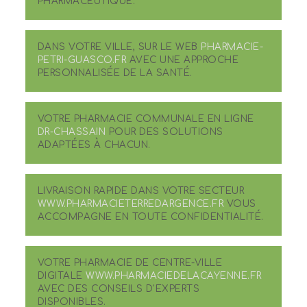
PHARMACEUTIQUE.
DANS VOTRE VILLE, SUR LE WEB
PHARMACIE-
PETRI-GUASCO.FR
AVEC UNE APPROCHE
PERSONNALISÉE DE LA SANTÉ.
VOTRE PHARMACIE COMMUNALE EN LIGNE
DR-CHASSAIN
POUR DES SOLUTIONS
ADAPTÉES À CHACUN.
LIVRAISON RAPIDE DANS VOTRE SECTEUR
WWW.PHARMACIETERREDARGENCE.FR
VOUS
ACCOMPAGNE EN TOUTE CONFIDENTIALITÉ.
VOTRE PHARMACIE DE CENTRE-VILLE
DIGITALE
WWW.PHARMACIEDELACAYENNE.FR
AVEC DES CONSEILS D'EXPERTS
DISPONIBLES.