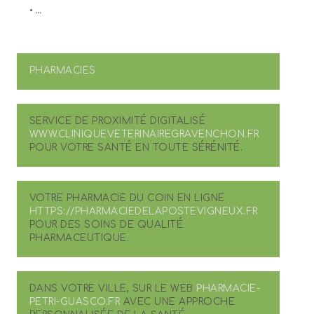
• ...
PHARMACIES
SERVICE DE PROXIMITÉ DIGITALISÉ
WWW.CLINIQUEVETERINAIREGRAVENCHON.FR
POUR VOTRE SANTÉ EN TOUTE SÉRÉNITÉ.
VOTRE PHARMACIE DU COIN EN LIGNE
HTTPS://PHARMACIEDELAPOSTEVIGNEUX.FR
POUR DES SOINS DE QUALITÉ
PHARMACEUTIQUE.
DANS VOTRE VILLE, SUR LE WEB
PHARMACIE-
PETRI-GUASCO.FR
AVEC UNE APPROCHE