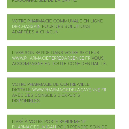
PERSONNALISÉE DE LA SANTÉ.
VOTRE PHARMACIE COMMUNALE EN LIGNE
DR-CHASSAIN
POUR DES SOLUTIONS
ADAPTÉES À CHACUN.
LIVRAISON RAPIDE DANS VOTRE SECTEUR
WWW.PHARMACIETERREDARGENCE.FR
VOUS
ACCOMPAGNE EN TOUTE CONFIDENTIALITÉ.
VOTRE PHARMACIE DE CENTRE-VILLE
DIGITALE
WWW.PHARMACIEDELACAYENNE.FR
AVEC DES CONSEILS D'EXPERTS
DISPONIBLES.
LIVRÉ À VOTRE PORTE RAPIDEMENT
PHARMACIEDUVIGAN
POUR PRENDRE SOIN DE