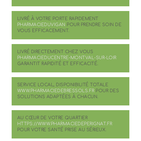
LIVRÉ À VOTRE PORTE RAPIDEMENT
PHARMACIEDUVIGAN
POUR PRENDRE SOIN DE
VOUS EFFICACEMENT.
LIVRÉ DIRECTEMENT CHEZ VOUS
PHARMACIEDUCENTRE-MONTVAL-SUR-LOIR
GARANTIT RAPIDITÉ ET EFFICACITÉ.
SERVICE LOCAL, DISPONIBILITÉ TOTALE
WWW.PHARMACIEDEBRESSOLS.FR
POUR DES
SOLUTIONS ADAPTÉES À CHACUN.
AU CŒUR DE VOTRE QUARTIER
HTTPS://WWW.PHARMACIEDEPERIGNAT.FR
POUR VOTRE SANTÉ PRISE AU SÉRIEUX.