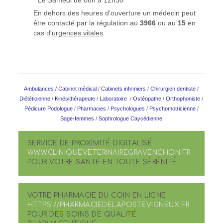
* Le Samedi de 08h à 12h30
En dehors des heures d'ouverture un médecin peut
être contacté par la régulation au
3966
ou au
15
en
cas d'
urgences vitales
.
Ambulances
/
Cabinet médical
/
Cabinets infirmiers
/
Chirurgien dentiste
/
Diététicienne
/
Kinésithérapeute
/
Laboratoire
/
Ostéopathe
/
Orthophoniste
/
Pédicure Podologue
/
Pharmacies
/
Psychologues
/
Psychomotricienne
/
Sage-femmes
/
Sophrologue Caycédienne
SERVICE DE PROXIMITÉ DIGITALISÉ
WWW.CLINIQUEVETERINAIREGRAVENCHON.FR
POUR VOTRE SANTÉ EN TOUTE SÉRÉNITÉ.
VOTRE PHARMACIE DU COIN EN LIGNE
HTTPS://PHARMACIEDELAPOSTEVIGNEUX.FR
POUR DES SOINS DE QUALITÉ