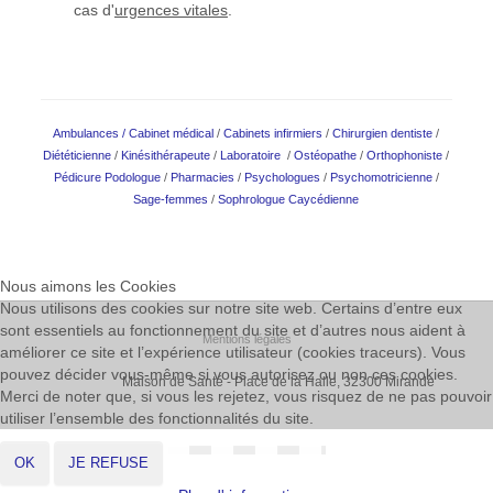
cas d'
urgences vitales
.
Ambulances
/
Cabinet médical
/
Cabinets infirmiers
/
Chirurgien dentiste
/
Diététicienne
/
Kinésithérapeute
/
Laboratoire
/
Ostéopathe
/
Orthophoniste
/
Pédicure Podologue
/
Pharmacies
/
Psychologues
/
Psychomotricienne
/
Sage-femmes
/
Sophrologue Caycédienne
Nous aimons les Cookies
Nous utilisons des cookies sur notre site web. Certains d’entre eux
sont essentiels au fonctionnement du site et d’autres nous aident à
Mentions légales
améliorer ce site et l’expérience utilisateur (cookies traceurs). Vous
pouvez décider vous-même si vous autorisez ou non ces cookies.
Maison de Santé - Place de la Halle, 32300 Mirande
Merci de noter que, si vous les rejetez, vous risquez de ne pas pouvoir
utiliser l’ensemble des fonctionnalités du site.
OK
JE REFUSE