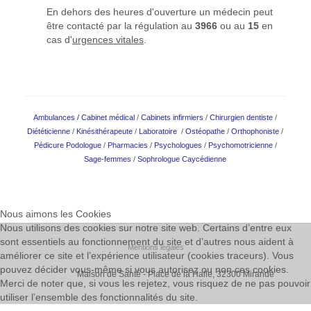
En dehors des heures d'ouverture un médecin peut
être contacté par la régulation au
3966
ou au
15
en
cas d'
urgences vitales
.
Ambulances
/
Cabinet médical
/
Cabinets infirmiers
/
Chirurgien dentiste
/
Diététicienne
/
Kinésithérapeute
/
Laboratoire
/
Ostéopathe
/
Orthophoniste
/
Pédicure Podologue
/
Pharmacies
/
Psychologues
/
Psychomotricienne
/
Sage-femmes
/
Sophrologue Caycédienne
Nous aimons les Cookies
Nous utilisons des cookies sur notre site web. Certains d’entre eux
sont essentiels au fonctionnement du site et d’autres nous aident à
Mentions légales
améliorer ce site et l’expérience utilisateur (cookies traceurs). Vous
pouvez décider vous-même si vous autorisez ou non ces cookies.
Maison de Santé - Place de la Halle, 32300 Mirande
Merci de noter que, si vous les rejetez, vous risquez de ne pas pouvoir
utiliser l’ensemble des fonctionnalités du site.